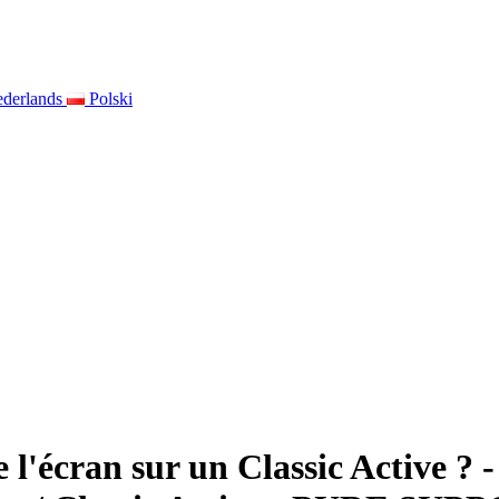
derlands
Polski
l'écran sur un Classic Active ? -