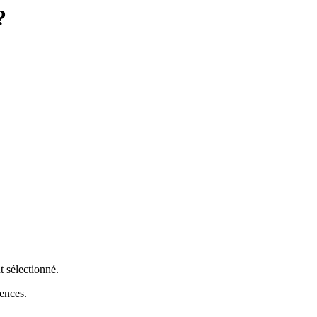
?
t sélectionné.
rences.