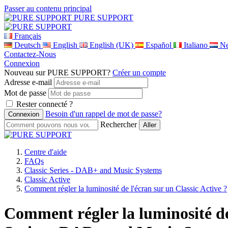
Passer au contenu principal
PURE SUPPORT
Français
Deutsch
English
English (UK)
Español
Italiano
Ne
Contactez-Nous
Connexion
Nouveau sur PURE SUPPORT?
Créer un compte
Adresse e-mail
Mot de passe
Rester connecté ?
Besoin d'un rappel de mot de passe?
Rechercher
Centre d'aide
FAQs
Classic Series - DAB+ and Music Systems
Classic Active
Comment régler la luminosité de l'écran sur un Classic Active ?
Comment régler la luminosité de 