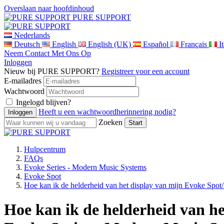
Overslaan naar hoofdinhoud
PURE SUPPORT
Nederlands
Deutsch
English
English (UK)
Español
Français
I
Neem Contact Met Ons Op
Inloggen
Nieuw bij PURE SUPPORT?
Registreer voor een account
E-mailadres
Wachtwoord
Ingelogd blijven?
Heeft u een wachtwoordherinnering nodig?
Zoeken
Hulpcentrum
FAQs
Evoke Series - Modern Music Systems
Evoke Spot
Hoe kan ik de helderheid van het display van mijn Evoke Spot
Hoe kan ik de helderheid van h