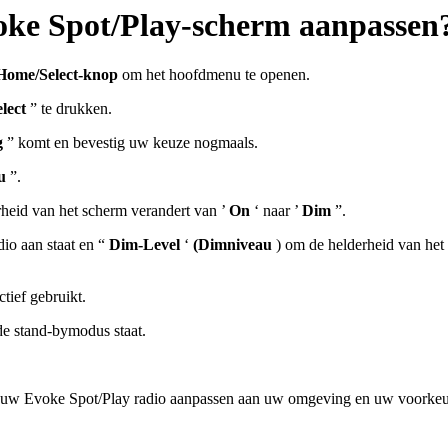
voke Spot/Play-scherm aanpassen
Home/Select-knop
om het hoofdmenu te openen.
lect
” te drukken.
g
” komt en bevestig uw keuze nogmaals.
u
”.
erheid van het scherm verandert van ’
On
‘ naar ’
Dim
”.
dio aan staat en “
Dim-Level
‘
(Dimniveau
) om de helderheid van het 
tief gebruikt.
de stand-bymodus staat.
an uw Evoke Spot/Play radio aanpassen aan uw omgeving en uw voorkeu