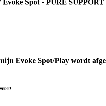
s / Evoke Spot - PURE SUPPORT
 mijn Evoke Spot/Play wordt afge
upport