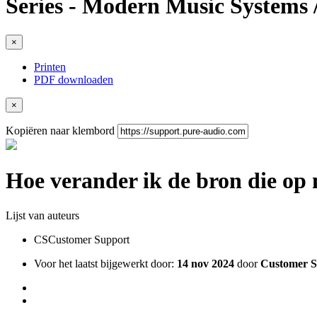
Series - Modern Music System
×
Printen
PDF downloaden
×
Kopiëren naar klembord
Hoe verander ik de bron die op
Lijst van auteurs
CS
Customer Support
Voor het laatst bijgewerkt door:
14 nov 2024
door
Customer S