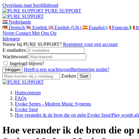
Overslaan naar hoofdinhoud
PURE SUPPORT
Nederlands
Deutsch
English
English (UK)
Español
Français
I
Neem Contact Met Ons Op
Inloggen
Nieuw bij PURE SUPPORT?
Registreer voor een account
E-mailadres
Wachtwoord
Ingelogd blijven?
Heeft u een wachtwoordherinnering nodig?
Zoeken
Hulpcentrum
FAQs
Evoke Series - Modern Music Systems
Evoke Spot
Hoe verander ik de bron die op mijn Evoke Spot/Play wordt af
Hoe verander ik de bron die op