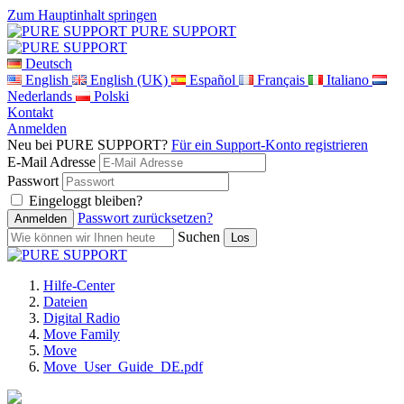
Zum Hauptinhalt springen
PURE SUPPORT
Deutsch
English
English (UK)
Español
Français
Italiano
Nederlands
Polski
Kontakt
Anmelden
Neu bei PURE SUPPORT?
Für ein Support-Konto registrieren
E-Mail Adresse
Passwort
Eingeloggt bleiben?
Passwort zurücksetzen?
Suchen
Hilfe-Center
Dateien
Digital Radio
Move Family
Move
Move_User_Guide_DE.pdf