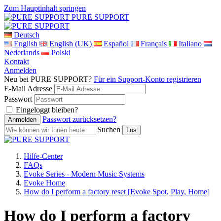
Zum Hauptinhalt springen
PURE SUPPORT
Deutsch
English
English (UK)
Español
Français
Italiano
Nederlands
Polski
Kontakt
Anmelden
Neu bei PURE SUPPORT?
Für ein Support-Konto registrieren
E-Mail Adresse
Passwort
Eingeloggt bleiben?
Passwort zurücksetzen?
Suchen
Hilfe-Center
FAQs
Evoke Series - Modern Music Systems
Evoke Home
How do I perform a factory reset [Evoke Spot, Play, Home]
How do I perform a factory