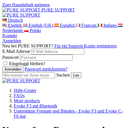
Zum Hauptinhalt springen
PURE SUPPORT
Deutsch
English
English (UK)
Español
Français
Italiano
Nederlands
Polski
Kontakt
Anmelden
Neu bei PURE SUPPORT?
Für ein Support-Konto registrieren
E-Mail Adresse
Passwort
Eingeloggt bleiben?
Passwort zurücksetzen?
Suchen
Hilfe-Center
FAQs
More products
Evoke F3 mit Bluetooth
Unterstützte Formate und Bitraten - Evoke F3 und Evoke C-
F6 nur