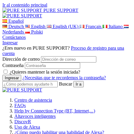
Ir al contenido principal
PURE SUPPORT
Español
Deutsch
English
English (UK)
Français
Italiano
Nederlands
Polski
Contáctanos
Ingresar
¿Eres nuevo en PURE SUPPORT?
Proceso de registro para una
cuenta
Dirección de correo
Contraseña
¿Quieres mantener la sesión iniciada?
¿Necesitas que te recordemos la contraseña?
Buscar
Centro de asistencia
FAQs
Help by Connection Type (BT, Internet,...)
Altavoces inteligentes
DiscovR
Uso de Alexa
¿Cómo puedo habilitar una habilidad de Alexa?