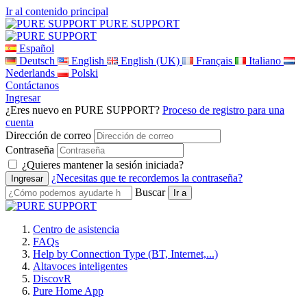
Ir al contenido principal
PURE SUPPORT
Español
Deutsch
English
English (UK)
Français
Italiano
Nederlands
Polski
Contáctanos
Ingresar
¿Eres nuevo en PURE SUPPORT?
Proceso de registro para una
cuenta
Dirección de correo
Contraseña
¿Quieres mantener la sesión iniciada?
¿Necesitas que te recordemos la contraseña?
Buscar
Centro de asistencia
FAQs
Help by Connection Type (BT, Internet,...)
Altavoces inteligentes
DiscovR
Pure Home App