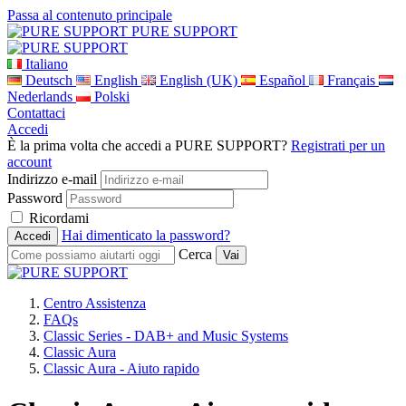
Passa al contenuto principale
PURE SUPPORT
Italiano
Deutsch
English
English (UK)
Español
Français
Nederlands
Polski
Contattaci
Accedi
È la prima volta che accedi a PURE SUPPORT?
Registrati per un
account
Indirizzo e-mail
Password
Ricordami
Hai dimenticato la password?
Cerca
Centro Assistenza
FAQs
Classic Series - DAB+ and Music Systems
Classic Aura
Classic Aura - Aiuto rapido