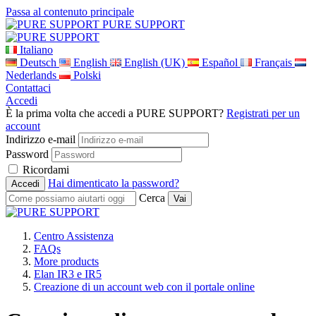
Passa al contenuto principale
PURE SUPPORT
Italiano
Deutsch
English
English (UK)
Español
Français
Nederlands
Polski
Contattaci
Accedi
È la prima volta che accedi a PURE SUPPORT?
Registrati per un
account
Indirizzo e-mail
Password
Ricordami
Hai dimenticato la password?
Cerca
Centro Assistenza
FAQs
More products
Elan IR3 e IR5
Creazione di un account web con il portale online