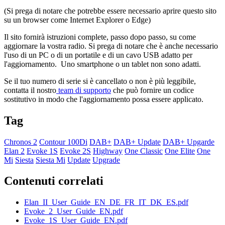
(Si prega di notare che potrebbe essere necessario aprire questo sito
su un browser come Internet Explorer o Edge)
Il sito fornirà istruzioni complete, passo dopo passo, su come
aggiornare la vostra radio. Si prega di notare che è anche necessario
l'uso di un PC o di un portatile e di un cavo USB adatto per
l'aggiornamento. Uno smartphone o un tablet non sono adatti.
Se il tuo numero di serie si è cancellato o non è più leggibile,
contatta il nostro
team di supporto
che può fornire un codice
sostitutivo in modo che l'aggiornamento possa essere applicato.
Tag
Chronos 2
Contour 100Di
DAB+
DAB+ Update
DAB+ Upgarde
Elan 2
Evoke 1S
Evoke 2S
Highway
One Classic
One Elite
One
Mi
Siesta
Siesta Mi
Update
Upgrade
Contenuti correlati
Elan_II_User_Guide_EN_DE_FR_IT_DK_ES.pdf
Evoke_2_User_Guide_EN.pdf
Evoke_1S_User_Guide_EN.pdf