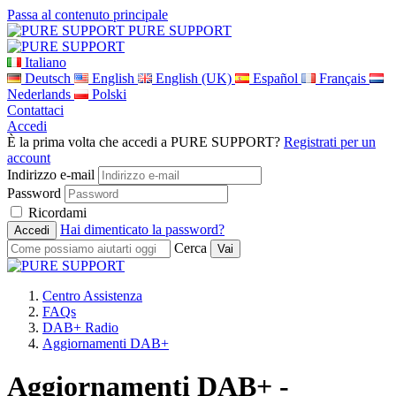
Passa al contenuto principale
PURE SUPPORT
Italiano
Deutsch
English
English (UK)
Español
Français
Nederlands
Polski
Contattaci
Accedi
È la prima volta che accedi a PURE SUPPORT?
Registrati per un
account
Indirizzo e-mail
Password
Ricordami
Hai dimenticato la password?
Cerca
Centro Assistenza
FAQs
DAB+ Radio
Aggiornamenti DAB+
Aggiornamenti DAB+ -