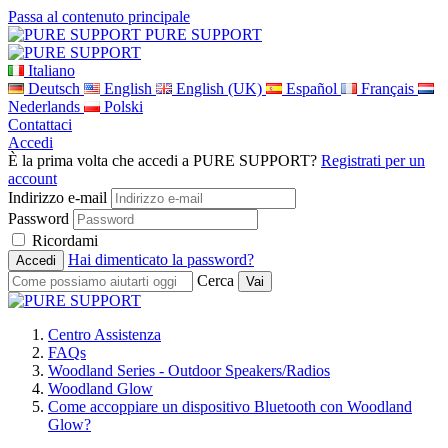
Passa al contenuto principale
PURE SUPPORT
Italiano
Deutsch
English
English (UK)
Español
Français
Nederlands
Polski
Contattaci
Accedi
È la prima volta che accedi a PURE SUPPORT?
Registrati per un
account
Indirizzo e-mail
Password
Ricordami
Hai dimenticato la password?
Cerca
Centro Assistenza
FAQs
Woodland Series - Outdoor Speakers/Radios
Woodland Glow
Come accoppiare un dispositivo Bluetooth con Woodland
Glow?