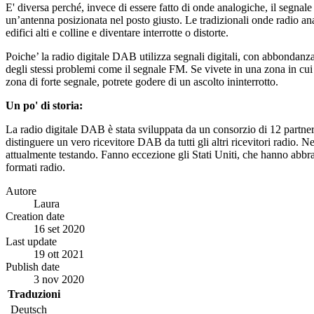
E' diversa perché, invece di essere fatto di onde analogiche, il segnale 
un’antenna posizionata nel posto giusto. Le tradizionali onde radio an
edifici alti e colline e diventare interrotte o distorte.
Poiche’ la radio digitale DAB utilizza segnali digitali, con abbondanz
degli stessi problemi come il segnale FM. Se vivete in una zona in cui 
zona di forte segnale, potrete godere di un ascolto ininterrotto.
Un po' di storia:
La radio digitale DAB è stata sviluppata da un consorzio di 12 partne
distinguere un vero ricevitore DAB da tutti gli altri ricevitori radio
attualmente testando. Fanno eccezione gli Stati Uniti, che hanno abbracc
formati radio.
Autore
Laura
Creation date
16 set 2020
Last update
19 ott 2021
Publish date
3 nov 2020
Traduzioni
Deutsch