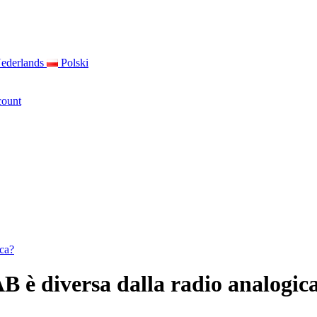
ederlands
Polski
count
ica?
AB è diversa dalla radio analog