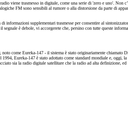
radio viene trasmesso in digitale, come una serie di 'zero e uno'. Non c’è
alogiche FM sono sensibili al rumore o alla distorsione da parte di appa
a di informazioni supplementari trasmesse per consentire al sintonizzat
il segnale è debole, vi accorgerete che, persino con tutte queste informa
r, noto come Eureka-147 - il sistema è stato originariamente chiamato 
. Nel 1994, Eureka-147 è stato adottato come standard mondiale e, oggi, 
iato sia la radio digitale satellitare che la radio ad alta definizione, ed