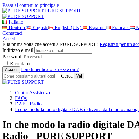
Passa al contenuto principale
PURE SUPPORT
Italiano
Deutsch
English
English (UK)
Español
Français
N
Contattaci
Accedi
È la prima volta che accedi a PURE SUPPORT?
Registrati per un ac
Indirizzo e-mail
Password
Ricordami
Hai dimenticato la password?
Cerca
Centro Assistenza
FAQs
DAB+ Radio
In che modo la radio digitale DAB è diversa dalla radio analog
In che modo la radio digitale D
Radio - PURE SUPPORT