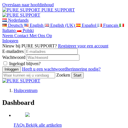
Overslaan naar hoofdinhoud
PURE SUPPORT
Nederlands
Deutsch
English
English (UK)
Español
Français
Italiano
Polski
Neem Contact Met Ons Op
Inloggen
Nieuw bij PURE SUPPORT?
Registreer voor een account
E-mailadres
Wachtwoord
Ingelogd blijven?
Heeft u een wachtwoordherinnering nodig?
Zoeken
Hulpcentrum
Dashboard
PURE SUPPORT
FAQs
Bekijk alle artikelen