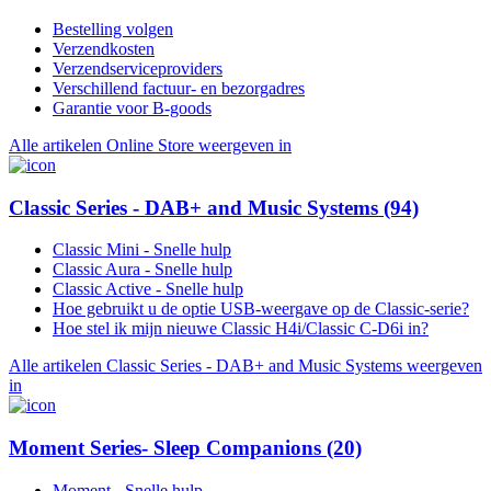
Bestelling volgen
Verzendkosten
Verzendserviceproviders
Verschillend factuur- en bezorgadres
Garantie voor B-goods
Alle artikelen Online Store weergeven in
Classic Series - DAB+ and Music Systems
(94)
Classic Mini - Snelle hulp
Classic Aura - Snelle hulp
Classic Active - Snelle hulp
Hoe gebruikt u de optie USB-weergave op de Classic-serie?
Hoe stel ik mijn nieuwe Classic H4i/Classic C-D6i in?
Alle artikelen Classic Series - DAB+ and Music Systems weergeven
in
Moment Series- Sleep Companions
(20)
Moment - Snelle hulp