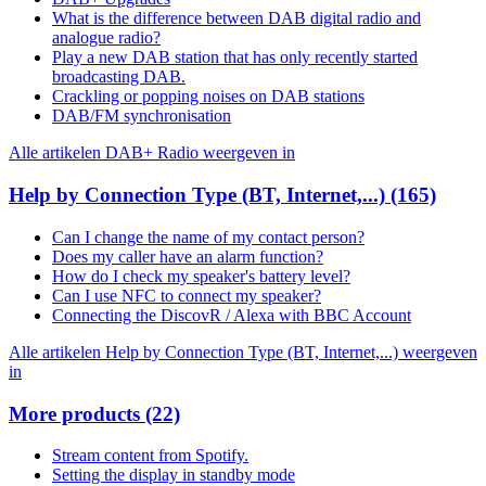
What is the difference between DAB digital radio and
analogue radio?
Play a new DAB station that has only recently started
broadcasting DAB.
Crackling or popping noises on DAB stations
DAB/FM synchronisation
Alle artikelen DAB+ Radio weergeven in
Help by Connection Type (BT, Internet,...)
(165)
Can I change the name of my contact person?
Does my caller have an alarm function?
How do I check my speaker's battery level?
Can I use NFC to connect my speaker?
Connecting the DiscovR / Alexa with BBC Account
Alle artikelen Help by Connection Type (BT, Internet,...) weergeven
in
More products
(22)
Stream content from Spotify.
Setting the display in standby mode