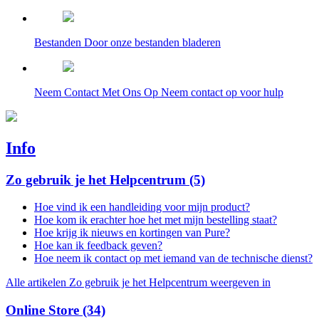
Bestanden
Door onze bestanden bladeren
Neem Contact Met Ons Op
Neem contact op voor hulp
Info
Zo gebruik je het Helpcentrum
(5)
Hoe vind ik een handleiding voor mijn product?
Hoe kom ik erachter hoe het met mijn bestelling staat?
Hoe krijg ik nieuws en kortingen van Pure?
Hoe kan ik feedback geven?
Hoe neem ik contact op met iemand van de technische dienst?
Alle artikelen Zo gebruik je het Helpcentrum weergeven in
Online Store
(34)