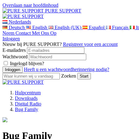
Overslaan naar hoofdinhoud
PURE SUPPORT
Nederlands
Deutsch
English
English (UK)
Español
Français
I
Neem Contact Met Ons Op
Inloggen
Nieuw bij PURE SUPPORT?
Registreer voor een account
E-mailadres
Wachtwoord
Ingelogd blijven?
Heeft u een wachtwoordherinnering nodig?
Zoeken
Hulpcentrum
Downloads
Digital Radio
Bug Family
Bug Family