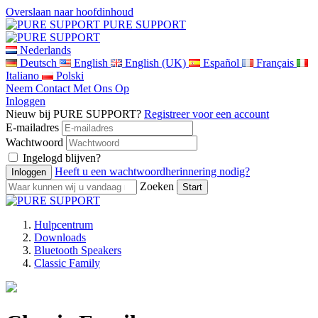
Overslaan naar hoofdinhoud
PURE SUPPORT
Nederlands
Deutsch
English
English (UK)
Español
Français
Italiano
Polski
Neem Contact Met Ons Op
Inloggen
Nieuw bij PURE SUPPORT?
Registreer voor een account
E-mailadres
Wachtwoord
Ingelogd blijven?
Heeft u een wachtwoordherinnering nodig?
Zoeken
Hulpcentrum
Downloads
Bluetooth Speakers
Classic Family