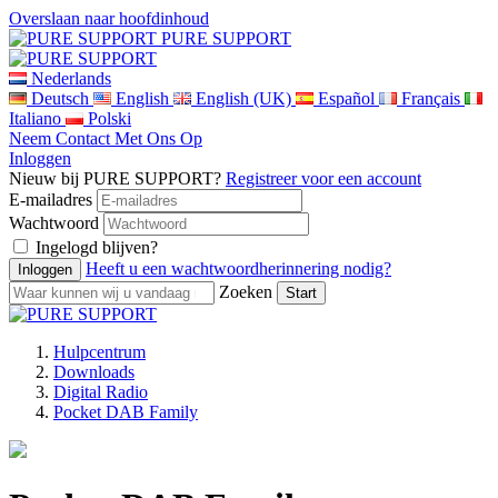
Overslaan naar hoofdinhoud
PURE SUPPORT
Nederlands
Deutsch
English
English (UK)
Español
Français
Italiano
Polski
Neem Contact Met Ons Op
Inloggen
Nieuw bij PURE SUPPORT?
Registreer voor een account
E-mailadres
Wachtwoord
Ingelogd blijven?
Heeft u een wachtwoordherinnering nodig?
Zoeken
Hulpcentrum
Downloads
Digital Radio
Pocket DAB Family