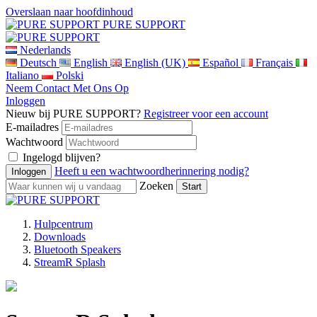
Overslaan naar hoofdinhoud
PURE SUPPORT
Nederlands
Deutsch
English
English (UK)
Español
Français
Italiano
Polski
Neem Contact Met Ons Op
Inloggen
Nieuw bij PURE SUPPORT?
Registreer voor een account
E-mailadres
Wachtwoord
Ingelogd blijven?
Heeft u een wachtwoordherinnering nodig?
Zoeken
Hulpcentrum
Downloads
Bluetooth Speakers
StreamR Splash