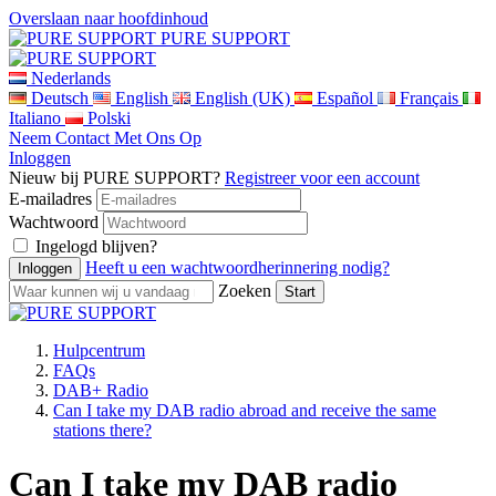
Overslaan naar hoofdinhoud
PURE SUPPORT
Nederlands
Deutsch
English
English (UK)
Español
Français
Italiano
Polski
Neem Contact Met Ons Op
Inloggen
Nieuw bij PURE SUPPORT?
Registreer voor een account
E-mailadres
Wachtwoord
Ingelogd blijven?
Heeft u een wachtwoordherinnering nodig?
Zoeken
Hulpcentrum
FAQs
DAB+ Radio
Can I take my DAB radio abroad and receive the same
stations there?
Can I take my DAB radio