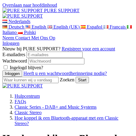
Overslaan naar hoofdinhoud
PURE SUPPORT
Nederlands
Deutsch
English
English (UK)
Español
Français
Italiano
Polski
Neem Contact Met Ons Op
Inloggen
Nieuw bij PURE SUPPORT?
Registreer voor een account
E-mailadres
Wachtwoord
Ingelogd blijven?
Heeft u een wachtwoordherinnering nodig?
Zoeken
Hulpcentrum
FAQs
Classic Series - DAB+ and Music Systems
Classic Stereo
Hoe koppel ik een Bluetooth-apparaat met een Classic
Stereo?