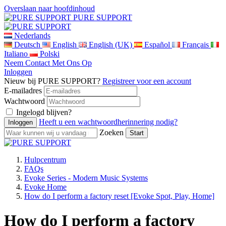
Overslaan naar hoofdinhoud
PURE SUPPORT
Nederlands
Deutsch
English
English (UK)
Español
Français
Italiano
Polski
Neem Contact Met Ons Op
Inloggen
Nieuw bij PURE SUPPORT?
Registreer voor een account
E-mailadres
Wachtwoord
Ingelogd blijven?
Heeft u een wachtwoordherinnering nodig?
Zoeken
Hulpcentrum
FAQs
Evoke Series - Modern Music Systems
Evoke Home
How do I perform a factory reset [Evoke Spot, Play, Home]
How do I perform a factory