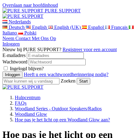
Overslaan naar hoofdinhoud
PURE SUPPORT
Nederlands
Deutsch
English
English (UK)
Español
Français
Italiano
Polski
Neem Contact Met Ons Op
Inloggen
Nieuw bij PURE SUPPORT?
Registreer voor een account
E-mailadres
Wachtwoord
Ingelogd blijven?
Heeft u een wachtwoordherinnering nodig?
Zoeken
Hulpcentrum
FAQs
Woodland Series - Outdoor Speakers/Radios
Woodland Glow
Hoe pas je het licht op een Woodland Glow aan?
Hoe pas je het licht op een