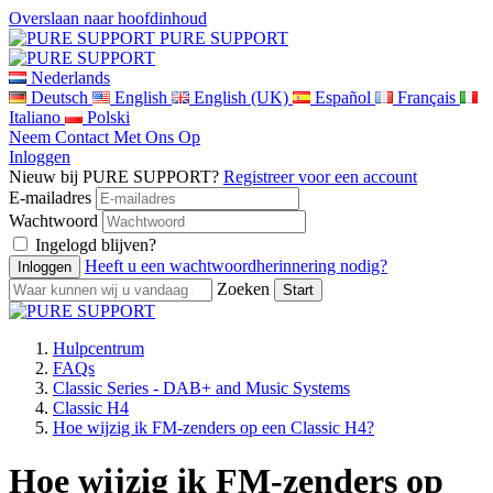
Overslaan naar hoofdinhoud
PURE SUPPORT
Nederlands
Deutsch
English
English (UK)
Español
Français
Italiano
Polski
Neem Contact Met Ons Op
Inloggen
Nieuw bij PURE SUPPORT?
Registreer voor een account
E-mailadres
Wachtwoord
Ingelogd blijven?
Heeft u een wachtwoordherinnering nodig?
Zoeken
Hulpcentrum
FAQs
Classic Series - DAB+ and Music Systems
Classic H4
Hoe wijzig ik FM-zenders op een Classic H4?
Hoe wijzig ik FM-zenders op