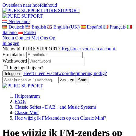
Overslaan naar hoofdinhoud
PURE SUPPORT
Nederlands
Deutsch
English
English (UK)
Español
Français
Italiano
Polski
Neem Contact Met Ons Op
Inloggen
Nieuw bij PURE SUPPORT?
Registreer voor een account
E-mailadres
Wachtwoord
Ingelogd blijven?
Heeft u een wachtwoordherinnering nodig?
Zoeken
Hulpcentrum
FAQs
Classic Series - DAB+ and Music Systems
Classic Mini
Hoe wijzig ik FM-zenders op een Classic Mini?
Hoe wijzig ik FM-zenders op