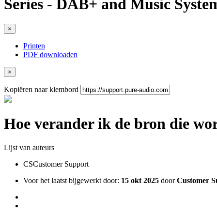
Series - DAB+ and Music Syst
×
Printen
PDF downloaden
×
Kopiëren naar klembord
Hoe verander ik de bron die wo
Lijst van auteurs
CS
Customer Support
Voor het laatst bijgewerkt door:
15 okt 2025
door
Customer S