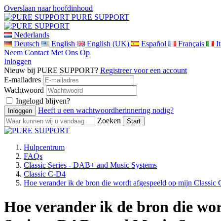
Overslaan naar hoofdinhoud
PURE SUPPORT
Nederlands
Deutsch
English
English (UK)
Español
Français
I
Neem Contact Met Ons Op
Inloggen
Nieuw bij PURE SUPPORT?
Registreer voor een account
E-mailadres
Wachtwoord
Ingelogd blijven?
Heeft u een wachtwoordherinnering nodig?
Zoeken
Hulpcentrum
FAQs
Classic Series - DAB+ and Music Systems
Classic C-D4
Hoe verander ik de bron die wordt afgespeeld op mijn Classic
Hoe verander ik de bron die wor