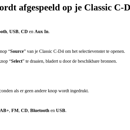
ordt afgespeeld op je Classic C-
ooth
,
USB
,
CD
en
Aux In
.
knop “
Source
” van je Classic C-D4 om het selectievenster te openen.
knop “
Select
” te draaien, bladert u door de beschikbare bronnen.
conden als er geen andere knop wordt ingedrukt.
AB+
,
FM
,
CD
,
Bluetooth
en
USB
.