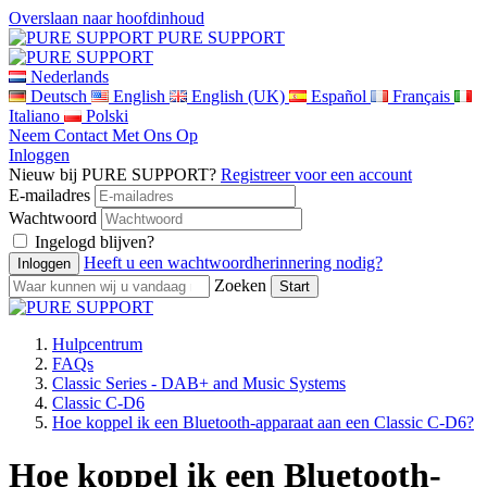
Overslaan naar hoofdinhoud
PURE SUPPORT
Nederlands
Deutsch
English
English (UK)
Español
Français
Italiano
Polski
Neem Contact Met Ons Op
Inloggen
Nieuw bij PURE SUPPORT?
Registreer voor een account
E-mailadres
Wachtwoord
Ingelogd blijven?
Heeft u een wachtwoordherinnering nodig?
Zoeken
Hulpcentrum
FAQs
Classic Series - DAB+ and Music Systems
Classic C-D6
Hoe koppel ik een Bluetooth-apparaat aan een Classic C-D6?
Hoe koppel ik een Bluetooth-