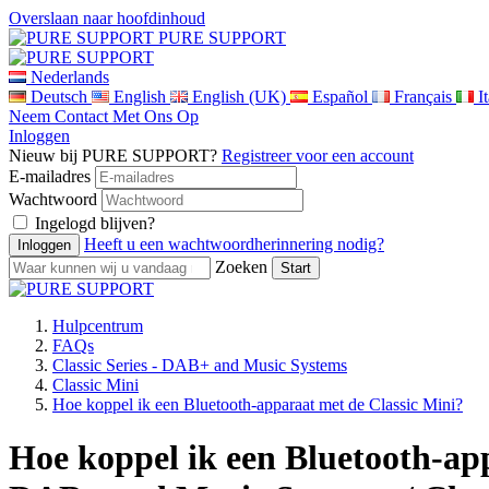
Overslaan naar hoofdinhoud
PURE SUPPORT
Nederlands
Deutsch
English
English (UK)
Español
Français
I
Neem Contact Met Ons Op
Inloggen
Nieuw bij PURE SUPPORT?
Registreer voor een account
E-mailadres
Wachtwoord
Ingelogd blijven?
Heeft u een wachtwoordherinnering nodig?
Zoeken
Hulpcentrum
FAQs
Classic Series - DAB+ and Music Systems
Classic Mini
Hoe koppel ik een Bluetooth-apparaat met de Classic Mini?
Hoe koppel ik een Bluetooth-app