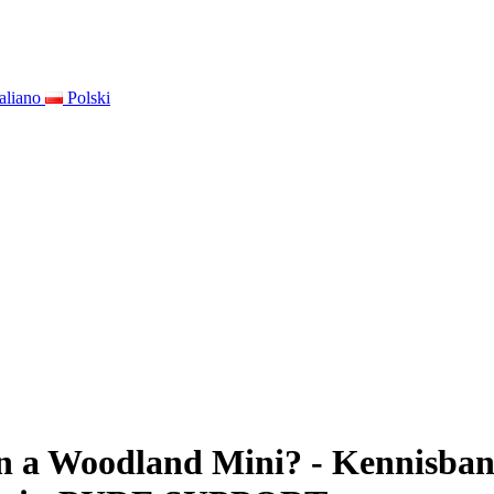
taliano
Polski
 on a Woodland Mini? - Kennisba