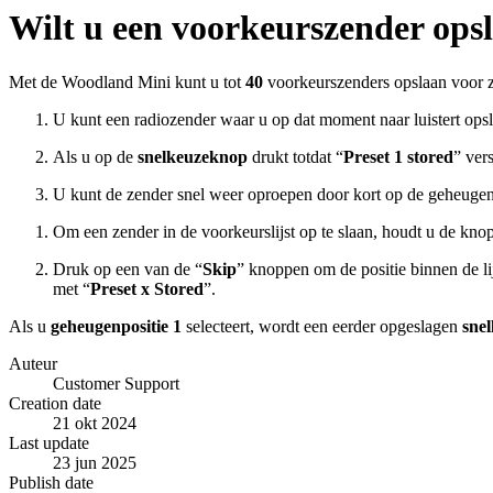
Wilt u een voorkeurszender op
Met de Woodland Mini kunt u tot
40
voorkeurszenders opslaan voor
U kunt een radiozender waar u op dat moment naar luistert ops
Als u op de
snelkeuzeknop
drukt totdat “
Preset 1 stored
” ver
U kunt de zender snel weer oproepen door kort op de geheugen
Om een zender in de voorkeurslijst op te slaan, houdt u de kno
Druk op een van de “
Skip
” knoppen om de positie binnen de lijs
met “
Preset x Stored
”.
Als u
geheugenpositie 1
selecteert, wordt een eerder opgeslagen
snel
Auteur
Customer Support
Creation date
21 okt 2024
Last update
23 jun 2025
Publish date