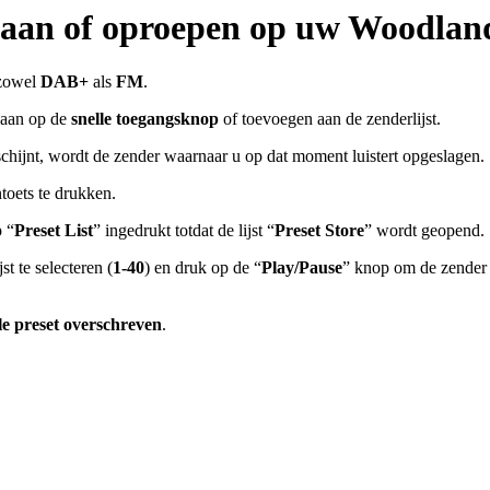
slaan of oproepen op uw Woodlan
 zowel
DAB+
als
FM
.
laan op de
snelle toegangsknop
of toevoegen aan de zenderlijst.
schijnt, wordt de zender waarnaar u op dat moment luistert opgeslagen.
toets te drukken.
p “
Preset List
” ingedrukt totdat de lijst “
Preset Store
” wordt geopend.
t te selecteren (
1-40
) en druk op de “
Play/Pause
” knop om de zender 
le preset overschreven
.