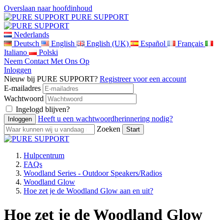
Overslaan naar hoofdinhoud
PURE SUPPORT
Nederlands
Deutsch
English
English (UK)
Español
Français
Italiano
Polski
Neem Contact Met Ons Op
Inloggen
Nieuw bij PURE SUPPORT?
Registreer voor een account
E-mailadres
Wachtwoord
Ingelogd blijven?
Heeft u een wachtwoordherinnering nodig?
Zoeken
Hulpcentrum
FAQs
Woodland Series - Outdoor Speakers/Radios
Woodland Glow
Hoe zet je de Woodland Glow aan en uit?
Hoe zet je de Woodland Glow