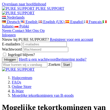
Overslaan naar hoofdinhoud
PURE SUPPORT
Nederlands
Deutsch
English
English (UK)
Español
Français
Italiano
Polski
Neem Contact Met Ons Op
Inloggen
Nieuw bij PURE SUPPORT?
Registreer voor een account
E-mailadres
Wachtwoord
Ingelogd blijven?
Heeft u een wachtwoordherinnering nodig?
Zoeken
Hulpcentrum
FAQs
Online Store
B-Ware
Mogelijke tekortkomingen van B-goods
Mogelijke tekortkomingen van