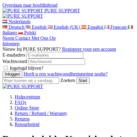
Overslaan naar hoofdinhoud
PURE SUPPORT
Nederlands
Deutsch
English
English (UK)
Español
Français
Italiano
Polski
Neem Contact Met Ons Op
Inloggen
Nieuw bij PURE SUPPORT?
Registreer voor een account
E-mailadres
Wachtwoord
Ingelogd blijven?
Heeft u een wachtwoordherinnering nodig?
Zoeken
Hulpcentrum
FAQs
Online Store
Return / Refund / Warranty
Returns
Retourbeleid