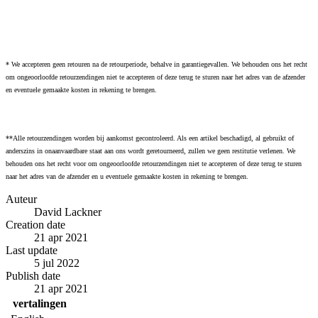
* We accepteren geen retouren na de retourperiode, behalve in garantiegevallen. We behouden ons het recht
om ongeoorloofde retourzendingen niet te accepteren of deze terug te sturen naar het adres van de afzender
en eventuele gemaakte kosten in rekening te brengen.
**Alle retourzendingen worden bij aankomst gecontroleerd. Als een artikel beschadigd, al gebruikt of
anderszins in onaanvaardbare staat aan ons wordt geretourneerd, zullen we geen restitutie verlenen. We
behouden ons het recht voor om ongeoorloofde retourzendingen niet te accepteren of deze terug te sturen
naar het adres van de afzender en u eventuele gemaakte kosten in rekening te brengen.
Auteur
David Lackner
Creation date
21 apr 2021
Last update
5 jul 2022
Publish date
21 apr 2021
vertalingen