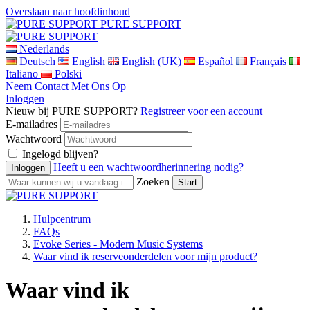
Overslaan naar hoofdinhoud
PURE SUPPORT
Nederlands
Deutsch
English
English (UK)
Español
Français
Italiano
Polski
Neem Contact Met Ons Op
Inloggen
Nieuw bij PURE SUPPORT?
Registreer voor een account
E-mailadres
Wachtwoord
Ingelogd blijven?
Heeft u een wachtwoordherinnering nodig?
Zoeken
Hulpcentrum
FAQs
Evoke Series - Modern Music Systems
Waar vind ik reserveonderdelen voor mijn product?
Waar vind ik