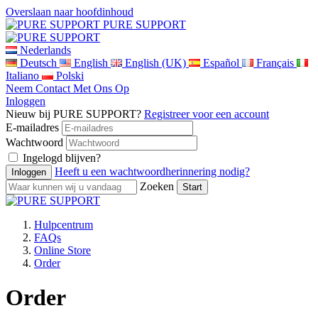
Overslaan naar hoofdinhoud
PURE SUPPORT
Nederlands
Deutsch
English
English (UK)
Español
Français
Italiano
Polski
Neem Contact Met Ons Op
Inloggen
Nieuw bij PURE SUPPORT?
Registreer voor een account
E-mailadres
Wachtwoord
Ingelogd blijven?
Heeft u een wachtwoordherinnering nodig?
Zoeken
Hulpcentrum
FAQs
Online Store
Order
Order