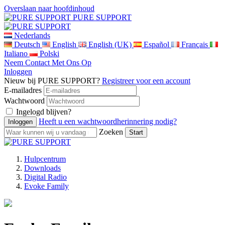
Overslaan naar hoofdinhoud
PURE SUPPORT
Nederlands
Deutsch
English
English (UK)
Español
Français
Italiano
Polski
Neem Contact Met Ons Op
Inloggen
Nieuw bij PURE SUPPORT?
Registreer voor een account
E-mailadres
Wachtwoord
Ingelogd blijven?
Heeft u een wachtwoordherinnering nodig?
Zoeken
Hulpcentrum
Downloads
Digital Radio
Evoke Family