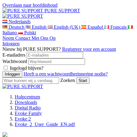
Overslaan naar hoofdinhoud
PURE SUPPORT
Nederlands
Deutsch
English
English (UK)
Español
Français
Italiano
Polski
Neem Contact Met Ons Op
Inloggen
Nieuw bij PURE SUPPORT?
Registreer voor een account
E-mailadres
Wachtwoord
Ingelogd blijven?
Heeft u een wachtwoordherinnering nodig?
Zoeken
Hulpcentrum
Downloads
Digital Radio
Evoke Family
Evoke 2
Evoke_2_User_Guide_EN.pdf