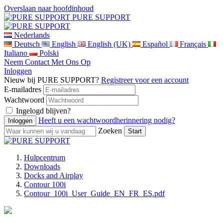
Overslaan naar hoofdinhoud
PURE SUPPORT
Nederlands
Deutsch
English
English (UK)
Español
Français
Italiano
Polski
Neem Contact Met Ons Op
Inloggen
Nieuw bij PURE SUPPORT?
Registreer voor een account
E-mailadres
Wachtwoord
Ingelogd blijven?
Heeft u een wachtwoordherinnering nodig?
Zoeken
Hulpcentrum
Downloads
Docks and Airplay
Contour 100i
Contour_100i_User_Guide_EN_FR_ES.pdf