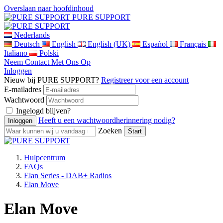
Overslaan naar hoofdinhoud
PURE SUPPORT
Nederlands
Deutsch
English
English (UK)
Español
Français
Italiano
Polski
Neem Contact Met Ons Op
Inloggen
Nieuw bij PURE SUPPORT?
Registreer voor een account
E-mailadres
Wachtwoord
Ingelogd blijven?
Heeft u een wachtwoordherinnering nodig?
Zoeken
Hulpcentrum
FAQs
Elan Series - DAB+ Radios
Elan Move
Elan Move